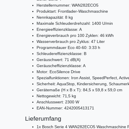
Herstellernummer: WAN282ECO5
Produktart: Frontlader-Waschmaschine
Nennkapazität: 8 kg
Maximale Schleuderdrehzahl: 1400 U/min
Energieeffizienzklasse: A
Energieverbrauch pro 100 Zyklen: 46 kWh
Wasserverbrauch pro Zyklus: 47 Liter
Programmdauer Eco 40-60: 3:33 h
Schleudereffizienzklasse: B
Geräuschwert: 71 dB(A)
Geräuscheffizienzklasse: A
Motor: EcoSilence Drive
Spezialfunktionen: Iron Assist, SpeedPerfect, Acti
Sicherheit: AquaStop, Kindersicherung, Schaumer
Gerätemaße (H x B x T): 84,5 x 59,8 x 59,0 cm
Nettogewicht: 71,5 kg
Anschlusswert: 2300 W
EAN-Nummer: 4242005413171
Lieferumfang
1x Bosch Serie 4 WAN282ECO5 Waschmaschine Fr