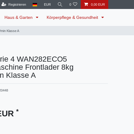
Registrieren
EUR
0
0,00 EUR
Haus & Garten
Körperpflege & Gesundheit
min Klasse A
erie 4 WAN282ECO5
chine Frontlader 8kg
n Klasse A
20448
*
 EUR