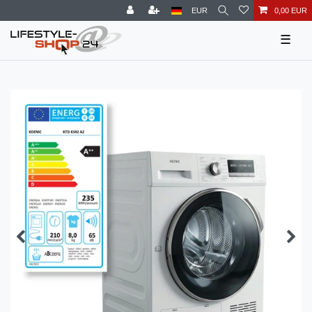
EUR
0,00 EUR
☰