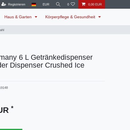
Registrieren
EUR
0
0,00 EUR
Haus & Garten
Körperpflege & Gesundheit
ahl
any 6 L Getränkedispenser
der Dispenser Crushed Ice
19148
*
EUR