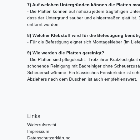
7) Auf welchen Untergründen können die Platten mo
- Die Platten können auf nahezu jedem tragfähigen Unte
dass der Untergrund sauber und einigermaßen glatt ist. 
entfernt werden.
8) Welcher Klebstoff wird für die Befestigung benöti
- Für die Befestigung eignet sich Montagekleber (im Lief
9) Wie werden die Platten gereinigt?
- Die Platten sind pflegeleicht. Trotz ihrer Kratzfestigkeit
schonende Reinigung mit Badreiniger ohne Scheuerzusät
Scheuerschwämme. Ein klassisches Fensterleder ist seh
Abziehers nach dem Duschen ist auch empfehlenswert.
Links
Widerrufs­recht
Impressum
Daten­schutz­erklärung