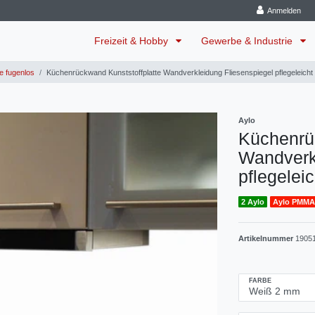
Anmelden
Freizeit & Hobby
Gewerbe & Industrie
 fugenlos
Küchenrückwand Kunststoffplatte Wandverkleidung Fliesenspiegel pflegeleicht
Aylo
Küchenrü
Wandverk
pflegeleic
2 Aylo
Aylo PMMA
Artikelnummer
1905
FARBE