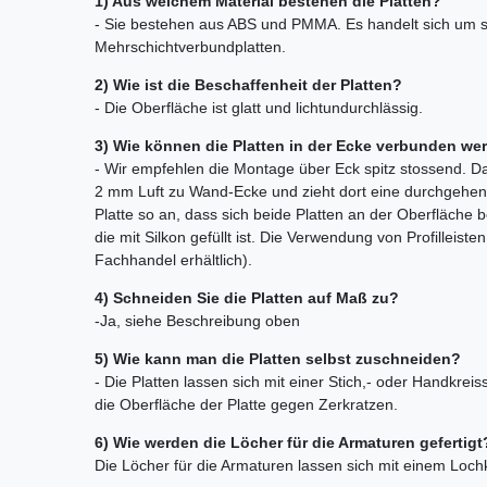
1) Aus welchem Material bestehen die Platten?
- Sie bestehen aus ABS und PMMA. Es handelt sich um spe
Mehrschichtverbundplatten.
2) Wie ist die Beschaffenheit der Platten?
- Die Oberfläche ist glatt und lichtundurchlässig.
3) Wie können die Platten in der Ecke verbunden we
- Wir empfehlen die Montage über Eck spitz stossend. Da
2 mm Luft zu Wand-Ecke und zieht dort eine durchgehend
Platte so an, dass sich beide Platten an der Oberfläche 
die mit Silkon gefüllt ist. Die Verwendung von Profilleiste
Fachhandel erhältlich).
4) Schneiden Sie die Platten auf Maß zu?
-Ja, siehe Beschreibung oben
5) Wie kann man die Platten selbst zuschneiden?
- Die Platten lassen sich mit einer Stich,- oder Handkre
die Oberfläche der Platte gegen Zerkratzen.
6) Wie werden die Löcher für die Armaturen gefertigt
Die Löcher für die Armaturen lassen sich mit einem Loc