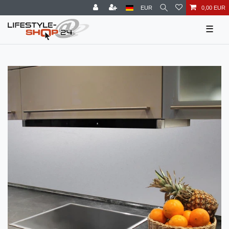
EUR
0,00 EUR
☰