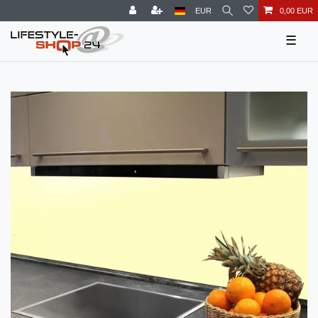
EUR
0,00 EUR
☰