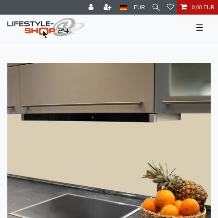
EUR
0,00 EUR
☰