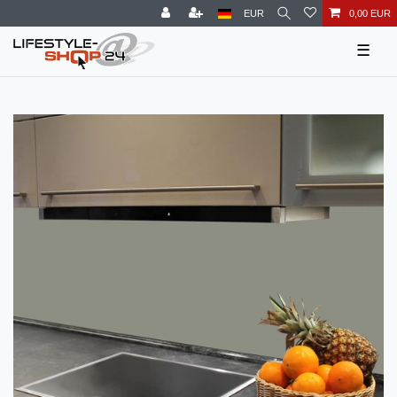
EUR
0,00 EUR
☰