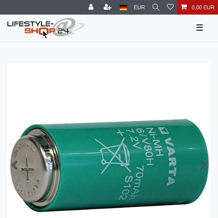
EUR
0,00 EUR
☰