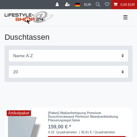
EUR
0,00 EUR
☰
Duschtassen
Artikelpaket
[Paket] Maßanfertigung Premium
Duschrückwand Perlmutt Wandverkleidung
Fliesenspiegel 5mm
159,00 € *
4.32
Quadratmeter
| 36,81 € / Quadratmeter