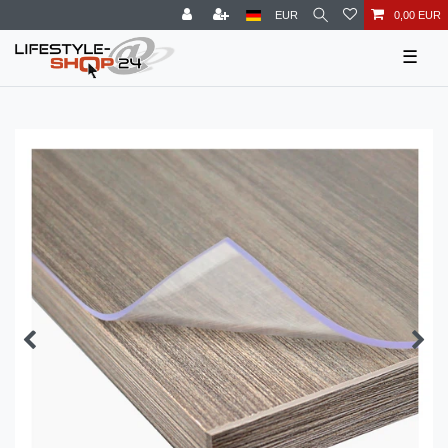
EUR
0,00 EUR
☰