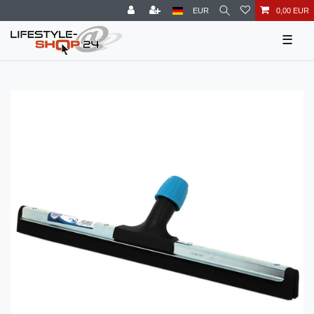
EUR
0,00 EUR
☰