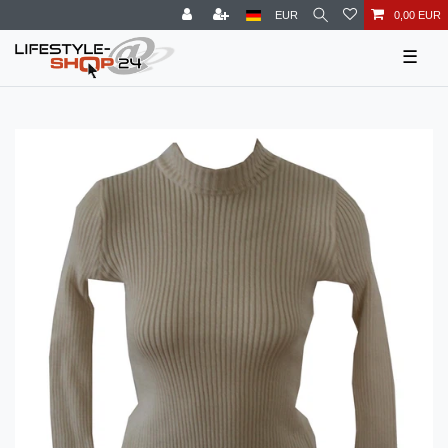
EUR
0,00 EUR
☰