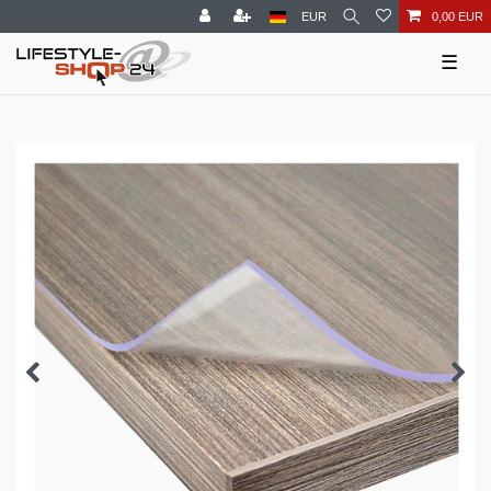
EUR
0,00 EUR
☰