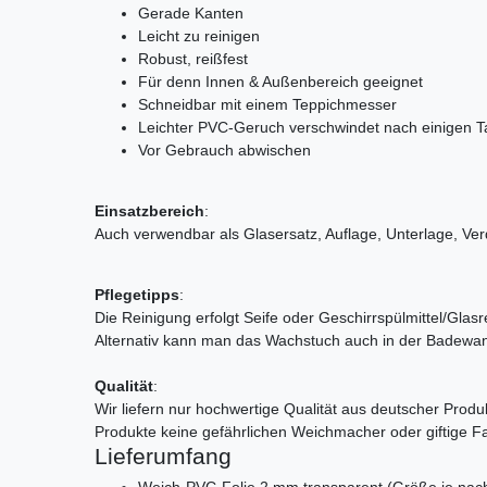
Gerade Kanten
Leicht zu reinigen
Robust, reißfest
Für denn Innen & Außenbereich geeignet
Schneidbar mit einem Teppichmesser
Leichter PVC-Geruch verschwindet nach einigen 
Vor Gebrauch abwischen
Einsatzbereich
:
Auch verwendbar als Glasersatz, Auflage, Unterlage, Ve
Pflegetipps
:
Die Reinigung erfolgt Seife oder Geschirrspülmittel/Gla
Alternativ kann man das Wachstuch auch in der Badewan
Qualität
:
Wir liefern nur hochwertige Qualität aus deutscher Produk
Produkte keine gefährlichen Weichmacher oder giftige F
Lieferumfang
Weich-PVC-Folie 2 mm transparent (Größe je nac