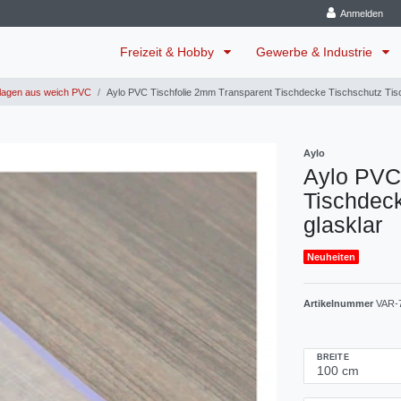
Anmelden
Freizeit & Hobby
Gewerbe & Industrie
lagen aus weich PVC
Aylo PVC Tischfolie 2mm Transparent Tischdecke Tischschutz Tisc
Aylo
Aylo PVC
Tischdeck
glasklar
Neuheiten
Artikelnummer
VAR-
BREITE