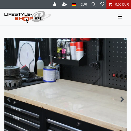
EUR
0,00 EUR
☰