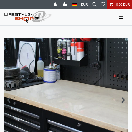
EUR
0,00 EUR
☰