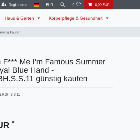
Registrieren
EUR
0
0,00 EUR
Haus & Garten
Körperpflege & Gesundheit
ünstig kaufen
h F*** Me I'm Famous Summer
yal Blue Hand -
H.S.S.11 günstig kaufen
S.RBH.S.S.11
*
EUR