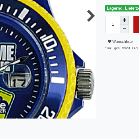
Lagernd, Lieferze
Wunschliste
* inkl. ges. MwSt. zzgl.