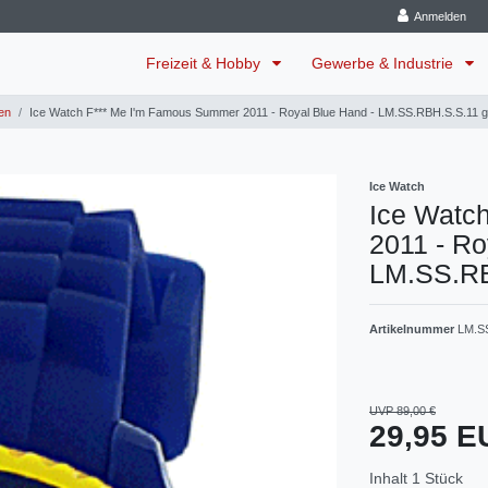
Anmelden
Freizeit & Hobby
Gewerbe & Industrie
en
Ice Watch F*** Me I'm Famous Summer 2011 - Royal Blue Hand - LM.SS.RBH.S.S.11 g
Ice Watch
Ice Watc
2011 - Ro
LM.SS.RB
Artikelnummer
LM.S
UVP 89,00 €
29,95 
Inhalt
1
Stück