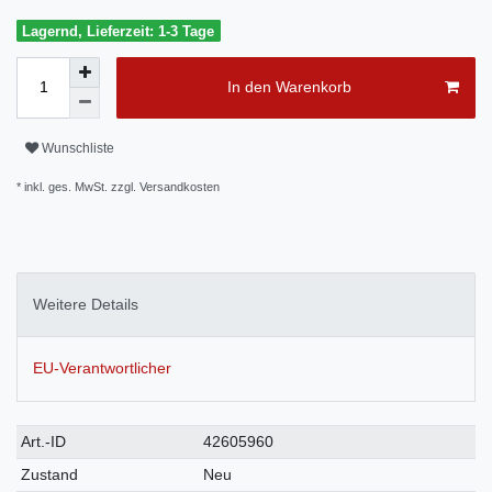
Lagernd, Lieferzeit: 1-3 Tage
In den Warenkorb
Wunschliste
* inkl. ges. MwSt. zzgl.
Versandkosten
Weitere Details
EU-Verantwortlicher
Technisches
Wert
Art.-ID
42605960
Merkmal
Zustand
Neu