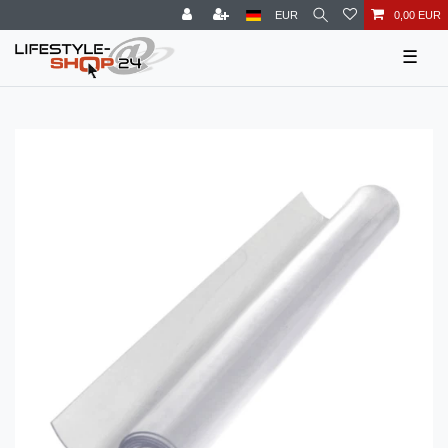
EUR
0,00 EUR
☰