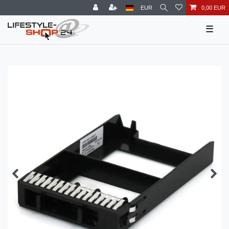
EUR
0,00 EUR
☰