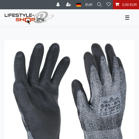
EUR
0,00 EUR
☰