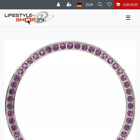
EUR
0,00 EUR
☰