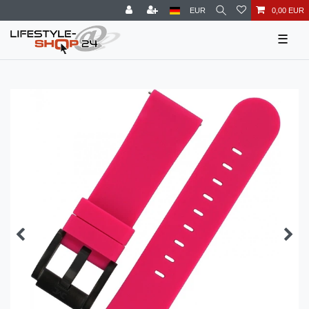
EUR
0,00 EUR
☰