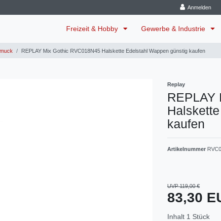
Anmelden
Freizeit & Hobby
Gewerbe & Industrie
muck
REPLAY Mix Gothic RVC018N45 Halskette Edelstahl Wappen günstig kaufen
Replay
REPLAY 
Halskette
kaufen
Artikelnummer
RVC0
UVP 119,00 €
83,30 
Inhalt
1
Stück