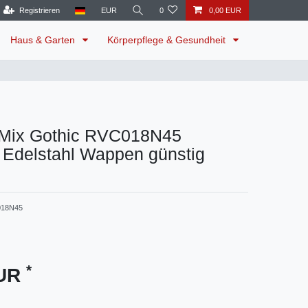
Registrieren
EUR
0
0,00 EUR
Haus & Garten
Körperpflege & Gesundheit
Mix Gothic RVC018N45
 Edelstahl Wappen günstig
18N45
*
EUR