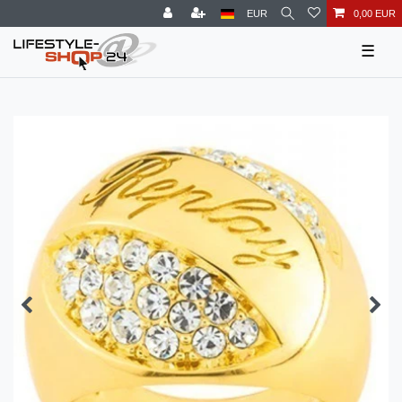
EUR
0,00 EUR
☰