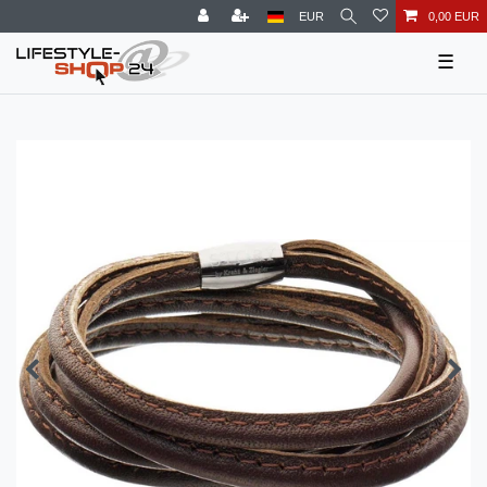
EUR
0,00 EUR
☰