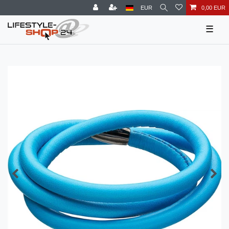
EUR
0,00 EUR
☰