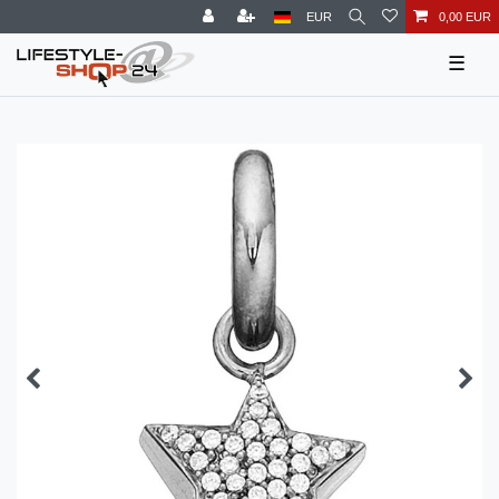
EUR
0,00 EUR
☰