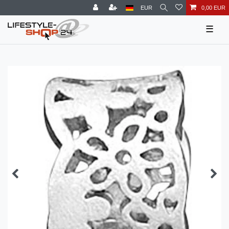
EUR
0,00 EUR
☰