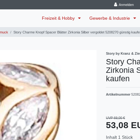
Anmelden
Freizeit & Hobby
Gewerbe & Industrie
muck
Story Charme Knopf Spacer Blätter Zirkonia Silber vergoldet 5208270 günstig kaufe
Story by Kranz & Zie
Story Cha
Zirkonia 
kaufen
Artikelnummer
5208
UVP 69,00 €
53,08 
Inhalt
1
Stück