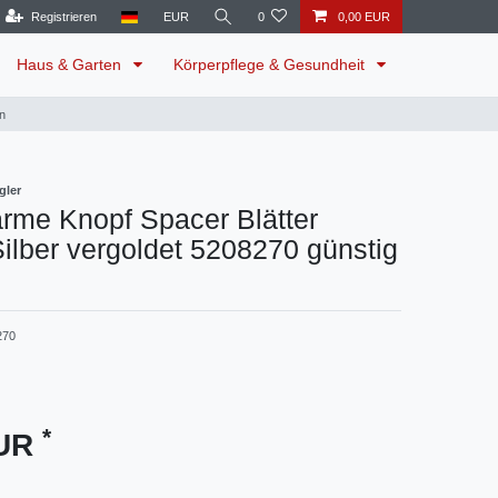
Registrieren
EUR
0
0,00 EUR
Haus & Garten
Körperpflege & Gesundheit
n
gler
rme Knopf Spacer Blätter
Silber vergoldet 5208270 günstig
270
*
EUR