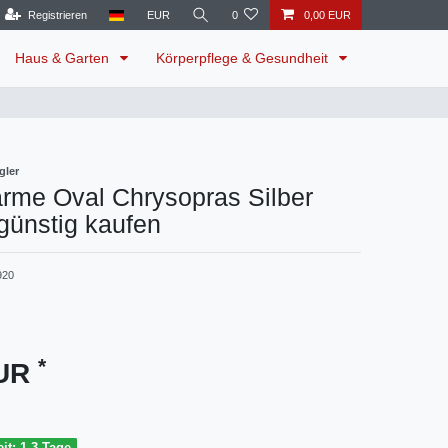
Registrieren
EUR
0
0,00 EUR
Haus & Garten
Körperpflege & Gesundheit
gler
rme Oval Chrysopras Silber
günstig kaufen
920
*
EUR
it: 1-3 Tage