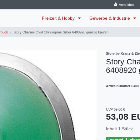
Anmelden
Freizeit & Hobby
Gewerbe & Industrie
muck
Story Charme Oval Chrysopras Silber 6408920 günstig kaufen
Story by Kranz & Zie
Story Cha
6408920 
Artikelnummer
6408
UVP 69,00 €
53,08 
Inhalt
1
Stück
Lagernd, Lieferze