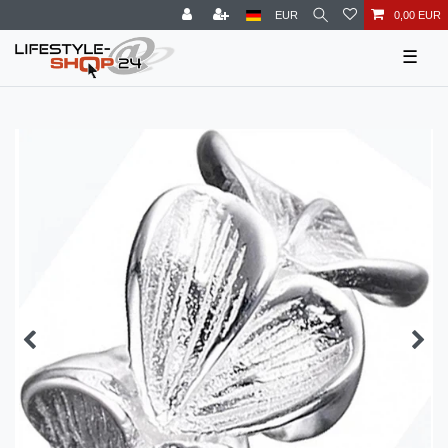
EUR
0,00 EUR
☰