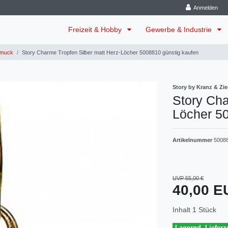
Anmelden
Freizeit & Hobby
Gewerbe & Industrie
muck
Story Charme Tropfen Silber matt Herz-Löcher 5008810 günstig kaufen
Story by Kranz & Zie
Story Cha
Löcher 5
Artikelnummer
5008
UVP 55,00 €
40,00 
Inhalt
1
Stück
Lagernd, Lieferze