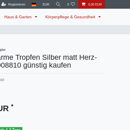
Registrieren
EUR
0
0,00 EUR
Haus & Garten
Körperpflege & Gesundheit
gler
rme Tropfen Silber matt Herz-
008810 günstig kaufen
810
*
EUR
it: 1-3 Tage