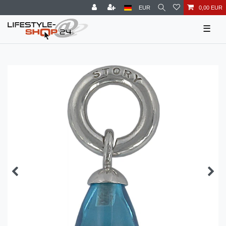
EUR
0,00 EUR
☰