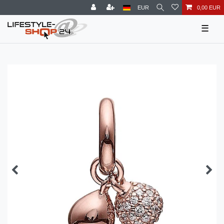
EUR
0,00 EUR
☰