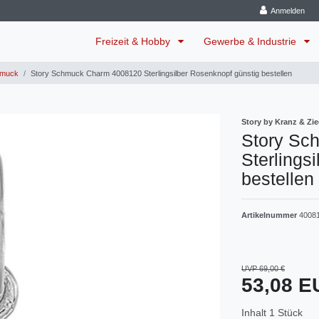
Anmelden
Freizeit & Hobby
Gewerbe & Industrie
muck
Story Schmuck Charm 4008120 Sterlingsilber Rosenknopf günstig bestellen
Story by Kranz & Zie
Story Sc
Sterlings
bestellen
Artikelnummer
4008
UVP 69,00 €
53,08 
Inhalt
1
Stück