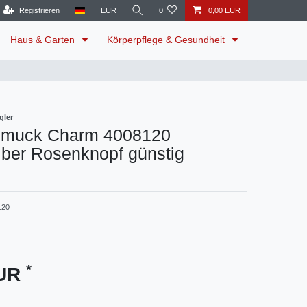
Registrieren
EUR
0
0,00 EUR
Haus & Garten
Körperpflege & Gesundheit
gler
hmuck Charm 4008120
ilber Rosenknopf günstig
120
*
EUR